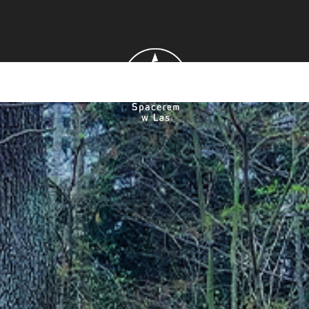
Spo
nie