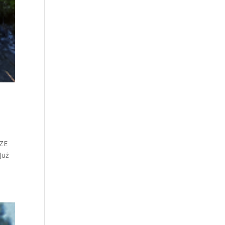
SZE
Już